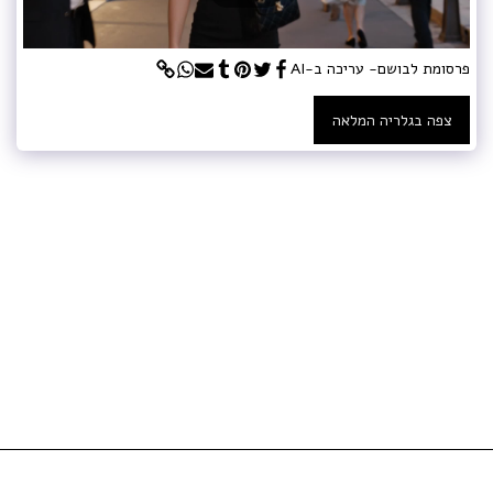
פרסומת לבושם- עריכה ב-AI
צפה בגלריה המלאה