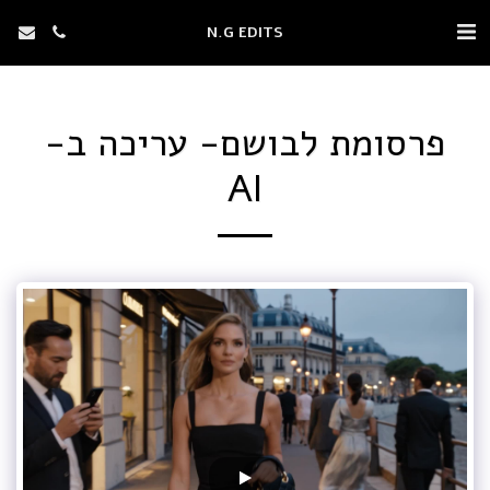
N.G EDITS
פרסומת לבושם- עריכה ב-
AI